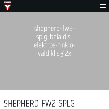
shepherd-fw2-
splg-belaidis-
elektros-tinklo-
valdiklis@2x
SHEPHERD-FW2-SPLG-