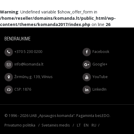
Warning
: Undefined variable $show_offer_form in
/home/reseller/domains/komanda.lt/public_html/wp-
content/themes/komanda2017/index.php
on line
26
BENDRAUKIME
+370 5 230 0200
Facebook
info@komanda.lt
Google+
Žirmūnų g. 139, Vilnius
YouTube
CSP: 1876
LinkedIn
© 1996 - 2026 UAB „Apsaugos komanda“. Pagaminta
beLEDO
.
Privatumo politika
/
Svetainės medis
/
LT
EN
RU
/