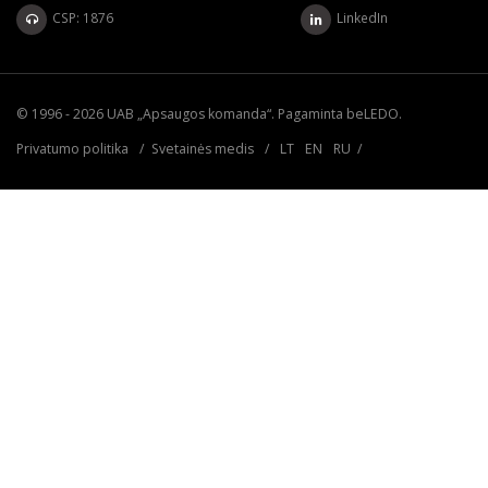
CSP: 1876
LinkedIn
© 1996 - 2026 UAB „Apsaugos komanda“. Pagaminta
beLEDO
.
Privatumo politika
/
Svetainės medis
/
LT
EN
RU
/