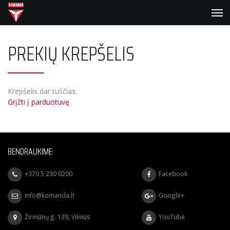
PREKIŲ KREPŠELIS
Krepšelis dar tuščias.
Grįžti į parduotuvę
BENDRAUKIME
+370 5 230 0200
Facebook
info@komanda.lt
Google+
Žirmūnų g. 139, Vilnius
YouTube