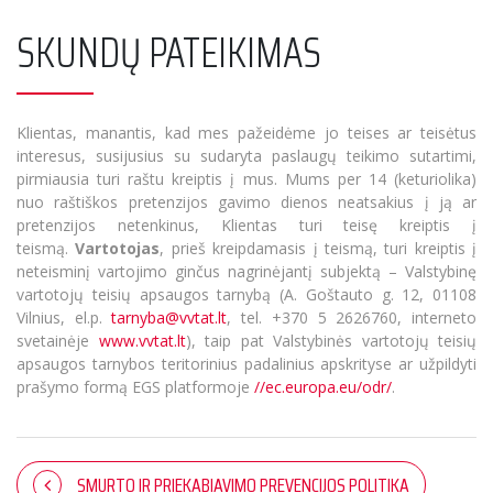
SKUNDŲ PATEIKIMAS
Klientas, manantis, kad mes pažeidėme jo teises ar teisėtus
interesus, susijusius su sudaryta paslaugų teikimo sutartimi,
pirmiausia turi raštu kreiptis į mus. Mums per 14 (keturiolika)
nuo raštiškos pretenzijos gavimo dienos neatsakius į ją ar
pretenzijos netenkinus, Klientas turi teisę kreiptis į
teismą.
Vartotojas
, prieš kreipdamasis į teismą, turi kreiptis į
neteisminį vartojimo ginčus nagrinėjantį subjektą – Valstybinę
vartotojų teisių apsaugos tarnybą (A. Goštauto g. 12, 01108
Vilnius, el.p.
tarnyba@vvtat.lt
, tel. +370 5 2626760, interneto
svetainėje
www.vvtat.lt
), taip pat Valstybinės vartotojų teisių
apsaugos tarnybos teritorinius padalinius apskrityse ar užpildyti
prašymo formą EGS platformoje
//ec.europa.eu/odr/
.
SMURTO IR PRIEKABIAVIMO PREVENCIJOS POLITIKA