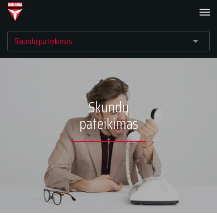
Skundų
pateikimas