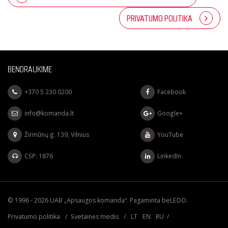
PRIVATUMO POLITIKA
BENDRAUKIME
+370 5 230 0200
Facebook
info@komanda.lt
Google+
Žirmūnų g. 139, Vilnius
YouTube
CSP: 1876
LinkedIn
© 1996 - 2026 UAB „Apsaugos komanda“. Pagaminta
beLEDO
.
Privatumo politika
/
Svetainės medis
/
LT
EN
RU
/