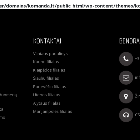
ler/domains/komanda.lt/public_html/wp-content/themes/
KONTAKTAI
BENDRA
Vilniaus padalinys
+3
Kauno filialas
Klaipėdos filialas
in
Šiaulių filialas
Panevėžio filialas
 duomenų
Utenos filialas
Ži
Alytaus filialas
ka
Marijampolės filialas
CS
imo