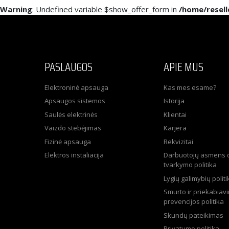
Warning
: Undefined variable $show_offer_form in
/home/resel
PASLAUGOS
APIE MUS
Elektroninė apsauga
Kas mes esame?
Apsaugos sistemos
Istorija
Saulės elektrinės
Klientai
Vaizdo stebėjimas
Karjera
Fizinė apsauga
Rekvizitai
Elektros instaliacija
Darbuotojų asmens
tvarkymo politika
Lygių galimybių politi
Smurto ir priekabiav
prevencijos politika
Skundų pateikimas
Privatumo politika