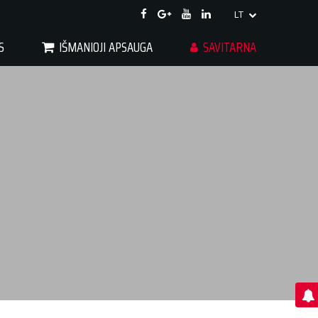
LT
S
IŠMANIOJI APSAUGA
SAVITARNA
GAU