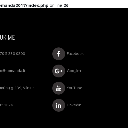
komanda2017/index.php
on line
26
UKIME
70 5 230 0200
Facebook
fo@komanda.lt
Google+
rmūnų g. 139, Vilnius
YouTube
P: 1876
LinkedIn