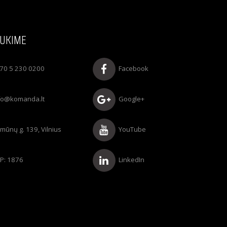
UKIME
70 5 230 0200
Facebook
fo@komanda.lt
Google+
rmūnų g. 139, Vilnius
YouTube
P: 1876
LinkedIn