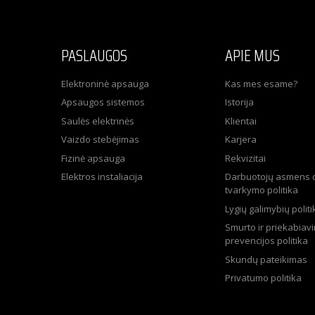
PASLAUGOS
APIE MUS
Elektroninė apsauga
Kas mes esame?
Apsaugos sistemos
Istorija
Saulės elektrinės
Klientai
Vaizdo stebėjimas
Karjera
Fizinė apsauga
Rekvizitai
Elektros instaliacija
Darbuotojų asmens
tvarkymo politika
Lygių galimybių politi
Smurto ir priekabiav
prevencijos politika
Skundų pateikimas
Privatumo politika