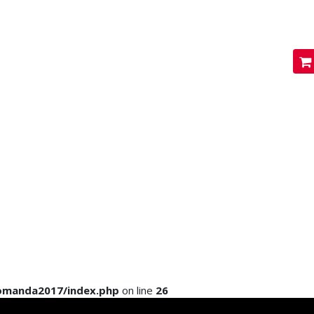
PA
komanda2017/index.php
on line
26