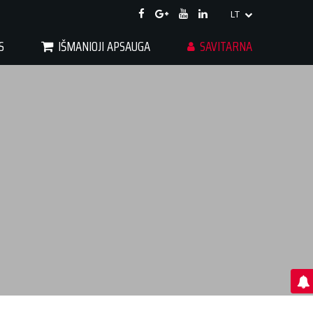
LT
S
IŠMANIOJI APSAUGA
SAVITARNA
GAU