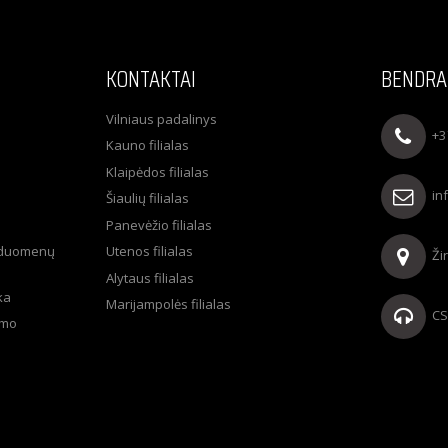
KONTAKTAI
BENDRA
Vilniaus padalinys
+3
Kauno filialas
Klaipėdos filialas
in
Šiaulių filialas
Panevėžio filialas
 duomenų
Utenos filialas
Ži
Alytaus filialas
ka
Marijampolės filialas
CS
imo